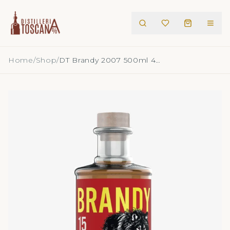
Home
/
Shop
/
DT Brandy 2007 500ml 40°