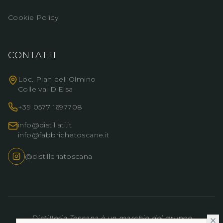
Cookie Policy
CONTATTI
Loc. Pian dell'Olmino
Colle val D'Elsa
+39 0577 1697708
info@distillati.it
info@fabbrichetoscane.it
@distilleriatoscana
Distilleria Toscana
è un marchio del gruppo