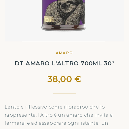
AMARO
DT AMARO L'ALTRO 700ML 30°
38,00 €
Lento e riflessivo come il bradipo che lo
rappresenta, l’Altro è un amaro che invita a
fermarsi e ad assaporare ogni istante. Un